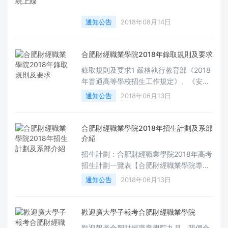
通知公告
2018年08月14日
合肥財經職業學院2018年錄取規則及要求
錄取規則及要求1 嚴格執行教育部《2018
年普通高等學校招生工作規定》、《安徽
省普通高等學校招生工作實施意見》等文
通知公告
2018年06月13日
件精神，本著公平、公正、公開的原則，
從高分到低分擇優錄取。2．各專業男女
生比例和身體健康狀
合肥財經職業學院2018年招生計劃及系部
介紹
招生計劃：合肥財經職業學院2018年高考
招生計劃一覽表【合肥財經職業學院專業
介紹】【會計系】誠信立身 技精立業【商
通知公告
2018年06月13日
務系】筑夢青春 美麗前行 腳踏實地 仰望
星空【電子信息系】魅力電子，綴夢人生
【財稅金融
歡迎廣大學子報考合肥財經職業學院
歡迎報考合肥財經職業學院九月，我們合