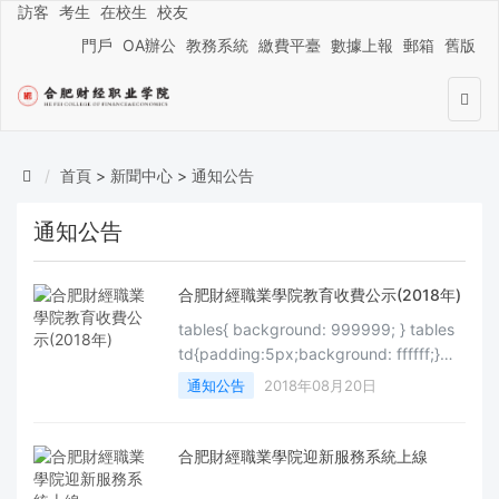
訪客
考生
在校生
校友
門戶
OA辦公
教務系統
繳費平臺
數據上報
郵箱
舊版
首頁
>
新聞中心
>
通知公告
通知公告
合肥財經職業學院教育收費公示(2018年)
tables{ background: 999999; } tables
td{padding:5px;background: ffffff;}合
肥財經職業學院教育收費公示(2018年)收
通知公告
2018年08月20日
費項目批準機關及文號計費單位收費標準
備注一、高等學校學費 文、理科
皖價費
合肥財經職業學院迎新服務系統上線