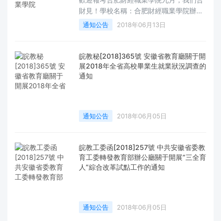
財見！學校名稱：合肥財經職業學院辦學
層次：高職（專科）辦學類型：普通高等
通知公告
2018年06月13日
職業技術學校學校地址：合肥市經開區大
學城方興大道998號（南大門）、合肥市
經開區大學城湯口路
皖教秘[2018]365號 安徽省教育廳關于開
展2018年全省高校畢業生就業狀況調查的
通知
通知公告
2018年06月05日
皖教工委函[2018]257號 中共安徽省委教
育工委轉發教育部辦公廳關于開展“三全育
人”綜合改革試點工作的通知
通知公告
2018年06月05日