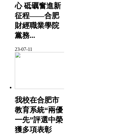
心 砥礪奮進新
征程——合肥
財經職業學院
黨務...
23-07-11
我校在合肥市
教育系統“兩優
一先”評選中榮
獲多項表彰