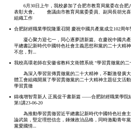
6月30日上午，我校參加了合肥市教育局黨委在合肥八
表彰大會。 會議由市教育局黨委委員、副局長胡光喜
組織工作
合肥財經職業學院隆重召開 慶祝中國共產黨成立102周
凝心聚力迎七一，同心逐夢譜新篇。在慶祝中國共產黨
平總書記新時代中國特色社會主義思想和黨的二十大精神
不怠，對...
我校高環老師在安徽省教科文衛體系統 “學習貫徹黨的二
為深入學習宣傳貫徹黨的二十大精神，不斷激發廣大
體工會組織開展了學習貫徹黨的二十大精神主題征文活動
學習貫徹
鑄魂增智育新人 正風促干書新篇 ——合肥財經職業學院
第1講
23-06-20
為推動學習貫徹習近平總書記新時代中國特色社會主
論武裝，堅定理想信念，錘煉政治品格，同時激勵青年黨
黨愛國情...