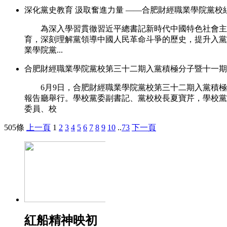
深化黨史教育 汲取奮進力量 ——合肥財經職業學院黨
為深入學習貫徹習近平總書記新時代中國特色社會主
育，深刻理解黨領導中國人民革命斗爭的歷史，提升入黨
業學院黨...
合肥財經職業學院黨校第三十二期入黨積極分子暨十一期
6月9日，合肥財經職業學院黨校第三十二期入黨積極
報告廳舉行。學校黨委副書記、黨校校長夏寶芹，學校黨
委員、校
505條
上一頁
1
2
3
4
5
6
7
8
9
10
..
73
下一頁
紅船精神映初