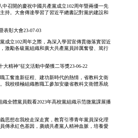
中召開的慶祝中國共產黨成立102周年暨兩優一先
主持。大會傳達學習了習近平總書記對黨的建設和
年暨表彰大會
23-07-03
成立102周年之際，為深入學習宣傳貫徹落實習近
，激勵各級黨組織和廣大共產黨員踔厲奮發、篤行
十大精神”征文活動中榮獲二等獎
23-06-22
職工奮進新征程、建功新時代的熱情，省教科文衛
。我校積極組織教職工參加安徽省教科文衛體系統
組織全體黨員觀看2023年高校黨組織示范微黨課展播
義思想在我校走深走實，教育引導青年黨員深化理
員傳承紅色基因，賡續共產黨人精神血脈，培養愛