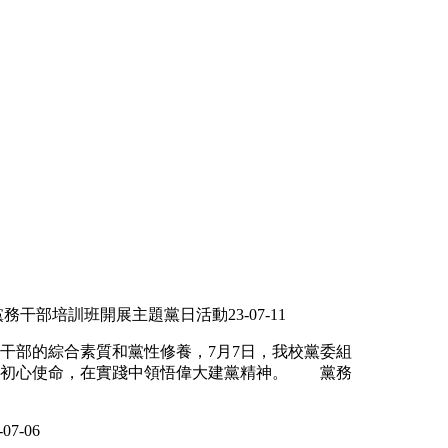
黨務干部培訓班開展主題黨日活動
23-07-11
部的綜合素質和黨性修養，7月7日，我校黨委組
悟初心使命，在實踐中領悟偉大建黨精神。 黨務
-07-06