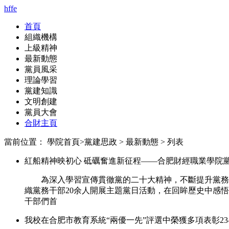
hffe
首頁
組織機構
上級精神
最新動態
黨員風采
理論學習
黨建知識
文明創建
黨員大會
合財主頁
當前位置：
學院首頁
>
黨建思政
>
最新動態
> 列表
紅船精神映初心 砥礪奮進新征程——合肥財經職業學院
為深入學習宣傳貫徹黨的二十大精神，不斷提升黨務干
織黨務干部20余人開展主題黨日活動，在回眸歷史中感
干部們首
我校在合肥市教育系統“兩優一先”評選中榮獲多項表彰
23